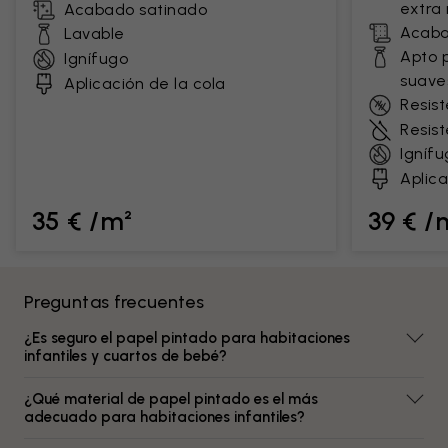
extra 
Acabado satinado
Acaba
Lavable
Apto 
Ignífugo
suave
Aplicación de la cola
Resist
Resis
Ignífu
Aplica
35 € /m²
39 € /
Preguntas frecuentes
¿Es seguro el papel pintado para habitaciones
infantiles y cuartos de bebé?
¿Qué material de papel pintado es el más
adecuado para habitaciones infantiles?