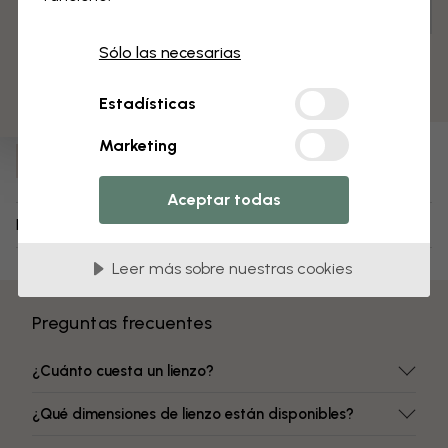
3 muestras gratis
Personaliza para tu espacio y realiza tu pedido
Premontado y listo para colgar
Sólo las necesarias
Superficie mate
Colores resistentes a la decoloración
Estadísticas
Número de artículo:
Marketing
e325244
Aceptar todas
Envío y devoluciones
Leer más sobre nuestras cookies
Preguntas frecuentes
¿Cuánto cuesta un lienzo?
¿Qué dimensiones de lienzo están disponibles?