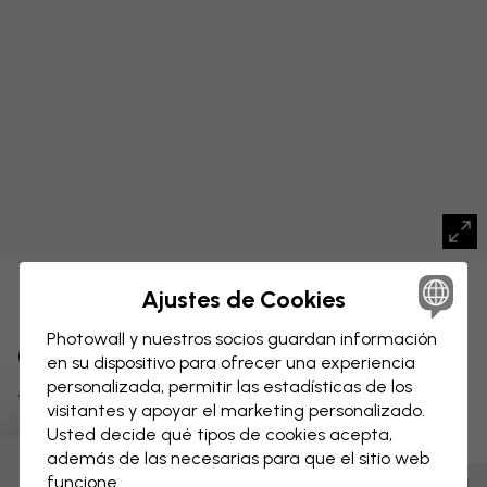
Ajustes de Cookies
LIENZO
Guardar
Photowall y nuestros socios guardan información
Campo de Dientes de León -
en su dispositivo para ofrecer una experiencia
Avellano Ceniza
personalizada, permitir las estadísticas de los
visitantes y apoyar el marketing personalizado.
Usted decide qué tipos de cookies acepta,
además de las necesarias para que el sitio web
funcione.