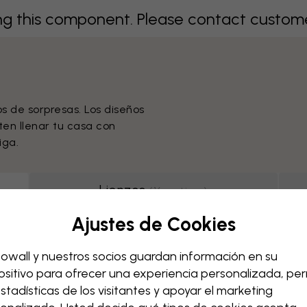
 this component. Please contact customer 
os de sorpresas. Los diseños
ten llenar tu casa con
iga.
Lienzos
(
16
motivos
)
Ajustes de Cookies
g this component. Please contact custome
owall y nuestros socios guardan información en su
ositivo para ofrecer una experiencia personalizada, perm
estadísticas de los visitantes y apoyar el marketing
Página 1 de 1 páginas