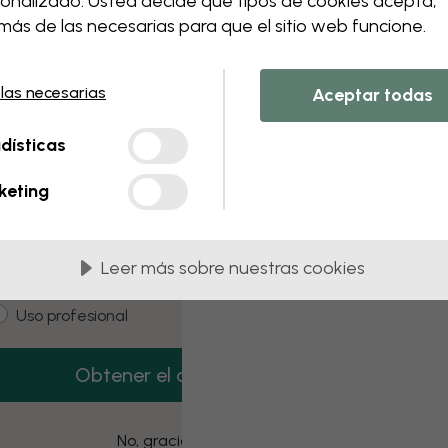
onalizado. Usted decide qué tipos de cookies acepta,
ás de las necesarias para que el sitio web funcione.
 this component. Please contact customer 
 las necesarias
Aceptar todas
3 muestras gratis
dísticas
onsigue 3 muestras de papel pintado gratis.
keting
mail
Leer más sobre nuestras cookies
ustomer type
Estoy comprando para mí
Uso profesional
Obtener el código
No, gracias