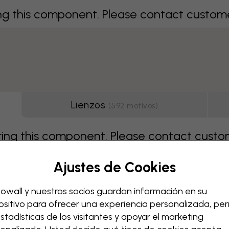
 this component. Please contact customer 
Lienzos
(
592
motivos
)
g this component. Please contact custome
Ajustes de Cookies
Página 1 de 7 páginas
Siguiente
owall y nuestros socios guardan información en su
ositivo para ofrecer una experiencia personalizada, perm
estadísticas de los visitantes y apoyar el marketing