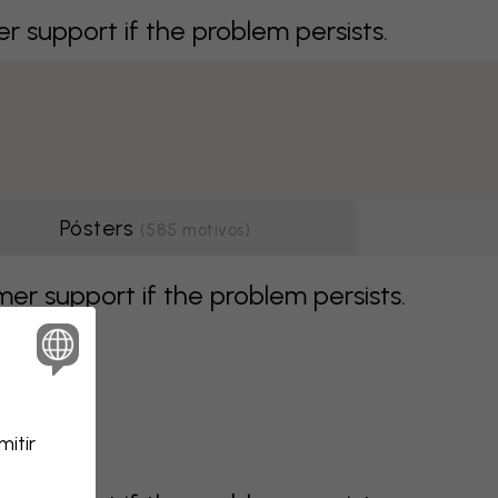
support if the problem persists.
Pósters
(
585
motivos
)
r support if the problem persists.
itir