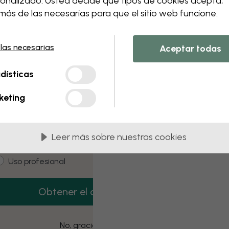
onalizado. Usted decide qué tipos de cookies acepta,
 this component. Please contact customer 
ás de las necesarias para que el sitio web funcione.
 las necesarias
Aceptar todas
3 muestras gratis
dísticas
onsigue 3 muestras de papel pintado gratis.
keting
mail
Leer más sobre nuestras cookies
ustomer type
Estoy comprando para mí
Uso profesional
Obtener el código
No, gracias