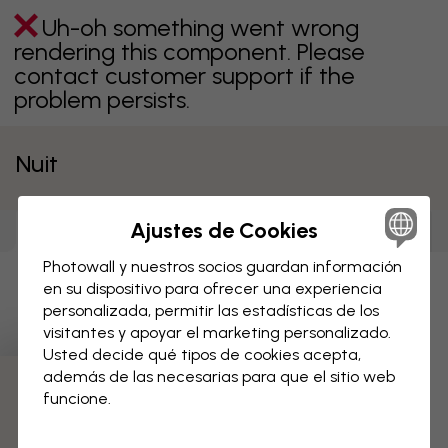
Uh-oh something went wrong
rendering this component. Please
contact customer support if the
problem persists.
Nuit
Papeles pintados
Ajustes de Cookies
Lienzos
(
0
)
Pósters
(
0
)
(
47
)
Photowall y nuestros socios guardan información
Uh-oh something went wrong
en su dispositivo para ofrecer una experiencia
rendering this component. Please
personalizada, permitir las estadísticas de los
contact customer support if the
visitantes y apoyar el marketing personalizado.
problem persists.
Usted decide qué tipos de cookies acepta,
además de las necesarias para que el sitio web
funcione.