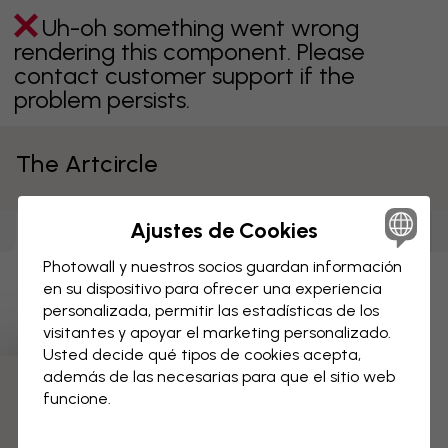
Uh-oh something went wrong
rendering this component. Please
contact customer support if the
problem persists.
The Artcircle
Papeles pintados
Ajustes de Cookies
Lienzos
(
189
)
Pósters
(
189
)
(
220
)
Photowall y nuestros socios guardan información
Uh-oh something went wrong
en su dispositivo para ofrecer una experiencia
rendering this component. Please
personalizada, permitir las estadísticas de los
contact customer support if the
visitantes y apoyar el marketing personalizado.
problem persists.
Usted decide qué tipos de cookies acepta,
además de las necesarias para que el sitio web
funcione.