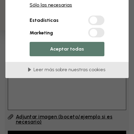
3 muestras gratis
cm
Sólo las necesarias
Estadísticas
cm
Marketing
Añade 6–10 cm al ancho y a la altura
Aceptar todas
Añadir comentario
Leer más sobre nuestras cookies
Comentario (English) #1
Adjuntar imagen (boceto/ejemplo si es
necesario)