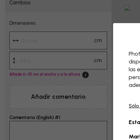
Cambios
Dimensiones
cm
Phot
cm
disp
las 
Añade 6–10 cm al ancho y a la altura
pers
adem
Añadir comentario
Sólo
Comentario (English) #1
Esta
Mar