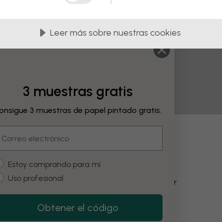
Leer más sobre nuestras cookies
3 muestras gratis
onsigue 3 muestras de papel pintado gratis.
mail
bios
ustomer type
Estoy comprando para mí
Uso profesional
Cambiar el color
Obtener el código
Restore