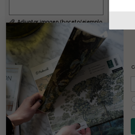
Adjuntar imagen (boceto/ejemplo
si es necesario)
Al hacer clic en ”Enviar”, acepto los
Términos de
uso de Photowall
y confirmo que los he leído.
C
E
Ejemplos de cam
C
En blanco y negro
Vintage