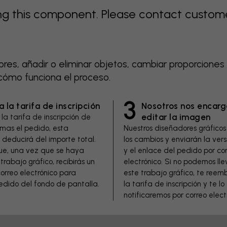
 this component. Please contact customer 
es, añadir o eliminar objetos, cambiar proporciones y
 cómo funciona el proceso.
3
 la tarifa de inscripción
Nosotros nos encar
editar la imagen
la tarifa de inscripción de
irmas el pedido, esta
Nuestros diseñadores gráficos
deducirá del importe total.
los cambios y enviarán la ver
e, una vez que se haya
y el enlace del pedido por co
trabajo gráfico, recibirás un
electrónico. Si no podemos ll
orreo electrónico para
este trabajo gráfico, te reem
pedido del fondo de pantalla.
la tarifa de inscripción y te lo
notificaremos por correo elect