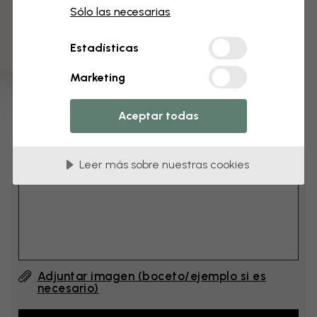
3 muestras gratis
cm
Sólo las necesarias
Estadísticas
cm
Marketing
Añade 6–10 cm al ancho y a la altura
Aceptar todas
Añadir comentario
Leer más sobre nuestras cookies
Comentario (English) #1
Adjuntar imagen (boceto/ejemplo si es
necesario)