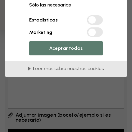
3 muestras gratis
cm
Sólo las necesarias
Estadísticas
cm
Marketing
Añade 6–10 cm al ancho y a la altura
Aceptar todas
Añadir comentario
Leer más sobre nuestras cookies
Comentario (English) #1
Adjuntar imagen (boceto/ejemplo si es
necesario)