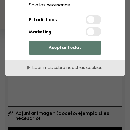
3 muestras gratis
cm
Sólo las necesarias
Estadísticas
cm
Marketing
Añade 6–10 cm al ancho y a la altura
Aceptar todas
Añadir comentario
Leer más sobre nuestras cookies
Comentario (English) #1
Adjuntar imagen (boceto/ejemplo si es
necesario)