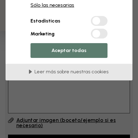
3 muestras gratis
cm
Sólo las necesarias
Estadísticas
cm
Marketing
Añade 6–10 cm al ancho y a la altura
Aceptar todas
Añadir comentario
Leer más sobre nuestras cookies
Comentario (English) #1
Adjuntar imagen (boceto/ejemplo si es
necesario)