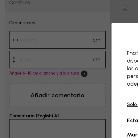
Cambios
Dimensiones
cm
Phot
cm
disp
las 
Añade 6–10 cm al ancho y a la altura
pers
adem
Añadir comentario
Sólo
Comentario (English) #1
Esta
Mar