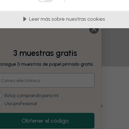
Leer más sobre nuestras cookies
3 muestras gratis
onsigue 3 muestras de papel pintado gratis.
mail
bios
ustomer type
Estoy comprando para mí
Uso profesional
Cambiar el color
Obtener el código
Restore