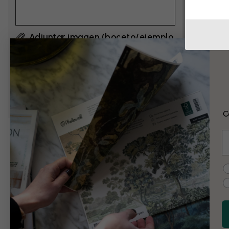
Adjuntar imagen (boceto/ejemplo
si es necesario)
Al hacer clic en ”Enviar”, acepto los
Términos de
uso de Photowall
y confirmo que los he leído.
C
E
Ejemplos de cam
C
En blanco y negro
Vintage