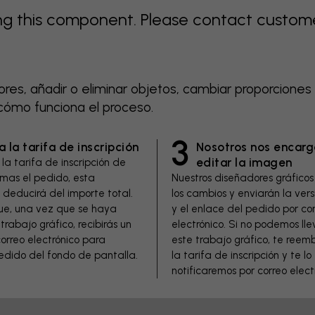
 this component. Please contact customer 
es, añadir o eliminar objetos, cambiar proporciones y
 cómo funciona el proceso.
3
 la tarifa de inscripción
Nosotros nos encar
editar la imagen
la tarifa de inscripción de
irmas el pedido, esta
Nuestros diseñadores gráficos
deducirá del importe total.
los cambios y enviarán la ver
e, una vez que se haya
y el enlace del pedido por co
trabajo gráfico, recibirás un
electrónico. Si no podemos ll
orreo electrónico para
este trabajo gráfico, te reem
pedido del fondo de pantalla.
la tarifa de inscripción y te lo
notificaremos por correo elect