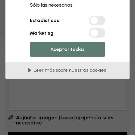
3 muestras gratis
cm
Sólo las necesarias
Estadísticas
cm
Marketing
Añade 6–10 cm al ancho y a la altura
Aceptar todas
Añadir comentario
Leer más sobre nuestras cookies
Comentario (English) #1
Adjuntar imagen (boceto/ejemplo si es
necesario)