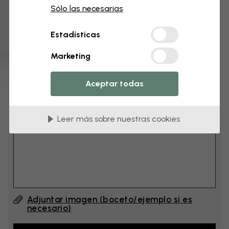
3 muestras gratis
cm
Sólo las necesarias
Estadísticas
cm
Marketing
Añade 6–10 cm al ancho y a la altura
Aceptar todas
Añadir comentario
Leer más sobre nuestras cookies
Comentario (English) #1
Adjuntar imagen (boceto/ejemplo si es
necesario)