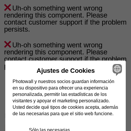
Uh-oh something went wrong
rendering this component. Please
contact customer support if the problem
persists.
Uh-oh something went wrong
rendering this component. Please
contact customer support if the problem
persists.
Ajustes de Cookies
Photowall y nuestros socios guardan información
en su dispositivo para ofrecer una experiencia
Página 1 de 1 páginas
personalizada, permitir las estadísticas de los
visitantes y apoyar el marketing personalizado.
Usted decide qué tipos de cookies acepta, además
de las necesarias para que el sitio web funcione.
Descubre más categorías
Sólo las necesarias
beige
negro
blanco & negro
azul
marrón