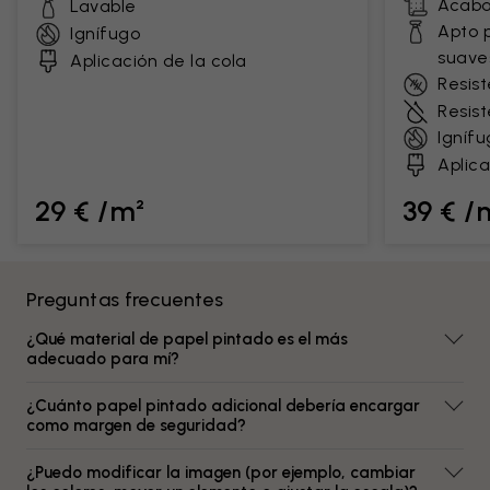
Acaba
Lavable
Apto 
Ignífugo
suave
Aplicación de la cola
Resist
Resis
Ignífu
Aplica
29 € /m²
39 € /
Preguntas frecuentes
¿Qué material de papel pintado es el más
adecuado para mí?
¿Cuánto papel pintado adicional debería encargar
como margen de seguridad?
¿Puedo modificar la imagen (por ejemplo, cambiar