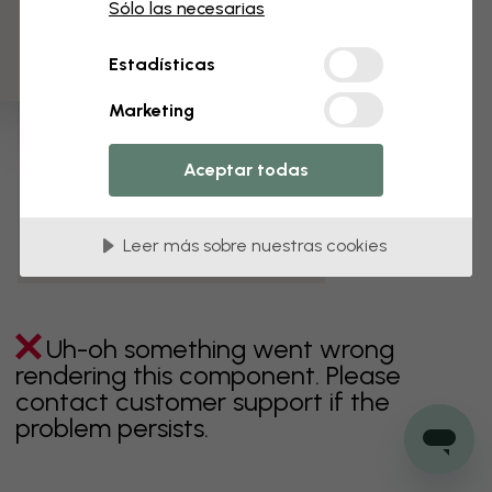
3 muestras gratis
Sólo las necesarias
verde
gris
coloridos
naranja
rosa
púrpura
Estadísticas
rojo
turquesa
blanco
amarillo
Baño
Marketing
Dormitorio
Comedor
Corredor
Aceptar todas
Habitación infantil
Cocina
Salón
Habitación bebé
Oficina
Leer más sobre nuestras cookies
Cuarto de adolescentes
Techos
Uh-oh something went wrong
rendering this component. Please
contact customer support if the
problem persists.