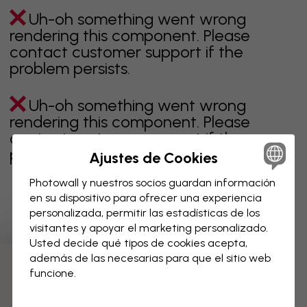
Uh-oh something went wrong
rendering this component. Please
contact customer support if the
problem persists.
Uh-oh something went wrong
rendering this component. Please
contact customer support if the
problem persists.
Ajustes de Cookies
Photowall y nuestros socios guardan información
en su dispositivo para ofrecer una experiencia
personalizada, permitir las estadísticas de los
Página 1 de 5 páginas
visitantes y apoyar el marketing personalizado.
Usted decide qué tipos de cookies acepta,
además de las necesarias para que el sitio web
Descubre más categorías
funcione.
beige
negro
blanco & negro
azul
marrón