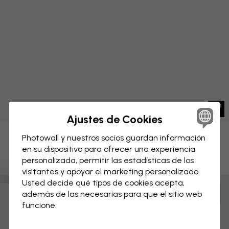
Ajustes de Cookies
Photowall y nuestros socios guardan información
LIENZO
Guardar
en su dispositivo para ofrecer una experiencia
personalizada, permitir las estadísticas de los
Perfil urbano de Málaga, España
visitantes y apoyar el marketing personalizado.
Usted decide qué tipos de cookies acepta,
Personaliza para tu espacio y realiza tu pedido
además de las necesarias para que el sitio web
funcione.
Premontado y listo para colgar
Superficie mate