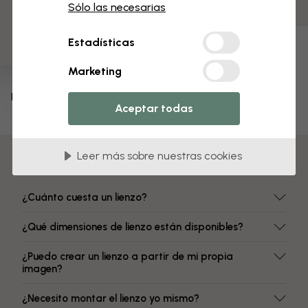
3 muestras gratis
Colores resistentes a la decoloración
Sólo las necesarias
Número de artículo:
Estadísticas
e332649
Marketing
Envío y devoluciones
Aceptar todas
Leer más sobre nuestras cookies
Preguntas frecuentes
¿Cuánto cuesta un lienzo?
¿Qué dimensiones de lienzo están disponibles?
¿Puedo crear un lienzo a partir de mi propia
imagen?
¿Necesito montar el lienzo yo mismo?