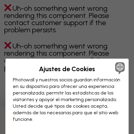
Uh-oh something went wrong
rendering this component. Please
contact customer support if the
problem persists.
Uh-oh something went wrong
rendering this component. Please
contact customer support if the
problem persists.
Ajustes de Cookies
Photowall y nuestros socios guardan información
en su dispositivo para ofrecer una experiencia
personalizada, permitir las estadísticas de los
Página 1 de 7 páginas
visitantes y apoyar el marketing personalizado.
Usted decide qué tipos de cookies acepta,
además de las necesarias para que el sitio web
Descubre más categorías
funcione.
Beige
Negro
Blanco & negro
Azul
Marrón