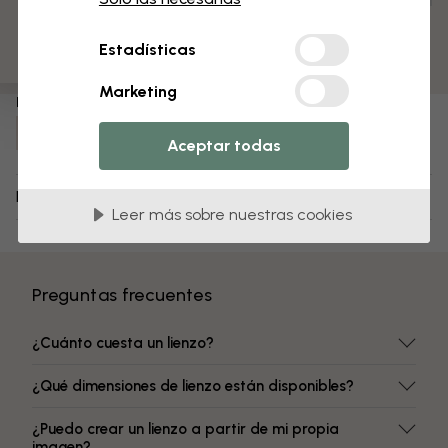
Premontado y listo para colgar
Superficie mate
Estadísticas
Colores resistentes a la decoloración
Marketing
Número de artículo:
e321037
Aceptar todas
Envío y devoluciones
Leer más sobre nuestras cookies
Preguntas frecuentes
¿Cuánto cuesta un lienzo?
¿Qué dimensiones de lienzo están disponibles?
¿Puedo crear un lienzo a partir de mi propia
imagen?