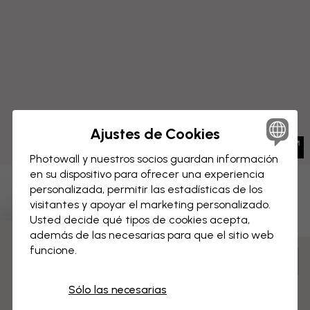
Ajustes de Cookies
Photowall y nuestros socios guardan información
en su dispositivo para ofrecer una experiencia
personalizada, permitir las estadísticas de los
LIENZO
Guardar
visitantes y apoyar el marketing personalizado.
Usted decide qué tipos de cookies acepta,
Hawaii Soleado
además de las necesarias para que el sitio web
funcione.
3 muestras gratis
Personaliza para tu espacio y realiza tu pedido
Premontado y listo para colgar
Sólo las necesarias
Superficie mate