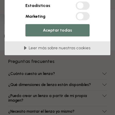
Colores resistentes a la decoloración
Estadísticas
Número de artículo:
Marketing
e313890
Aceptar todas
Envío y devoluciones
Leer más sobre nuestras cookies
Preguntas frecuentes
¿Cuánto cuesta un lienzo?
¿Qué dimensiones de lienzo están disponibles?
¿Puedo crear un lienzo a partir de mi propia
imagen?
¿Necesito montar el lienzo yo mismo?