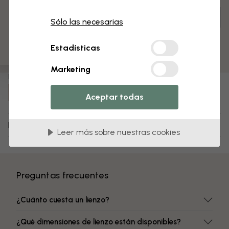
3 muestras gratis
Personaliza para tu espacio y realiza tu pedido
Sólo las necesarias
Premontado y listo para colgar
Superficie mate
Estadísticas
Colores resistentes a la decoloración
Marketing
Número de artículo:
e322323
Aceptar todas
Envío y devoluciones
Leer más sobre nuestras cookies
Preguntas frecuentes
¿Cuánto cuesta un lienzo?
¿Qué dimensiones de lienzo están disponibles?