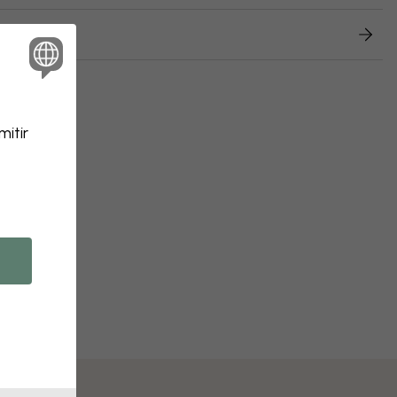
luciones
itir