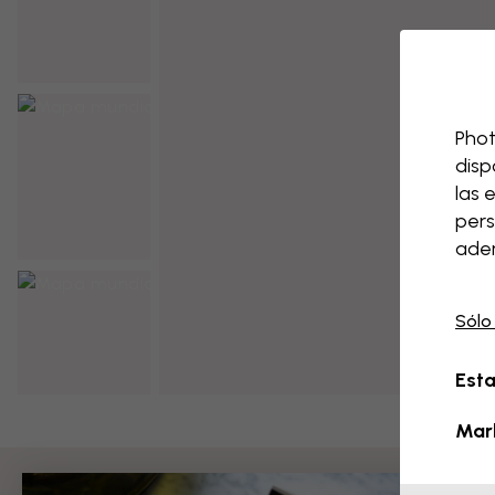
Phot
disp
las 
pers
adem
Sólo
Esta
Mar