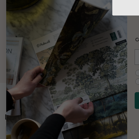
¿
¿
C
¿
E
¿
C
Descubre más
Mapas, banderas y lugares
Mapas del mundo
Map