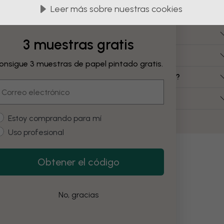
Preguntas frecuentes
Leer más sobre nuestras cookies
Cuánto cuesta un lienzo?
3 muestras gratis
Qué dimensiones de lienzo están disponibles?
onsigue 3 muestras de papel pintado gratis.
Puedo crear un lienzo a partir de mi propia imagen?
mail
Necesito montar el lienzo yo mismo?
ustomer type
Estoy comprando para mí
Uso profesional
Obtener el código
No, gracias
as