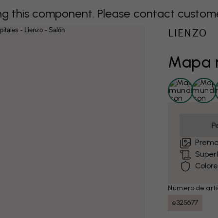
 this component. Please contact customer 
LIENZO
Mapa m
P
Premon
Super
Colore
Número de artí
e325677