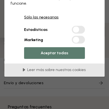
funcione.
3 muestras gratis
Sólo las necesarias
Estadísticas
Personaliza para tu espacio y realiza tu pedido
Premontado y listo para colgar
Marketing
Superficie mate
Colores resistentes a la decoloración
Aceptar todas
Número de artículo:
e325702
Leer más sobre nuestras cookies
Envío y devoluciones
Preguntas frecuentes