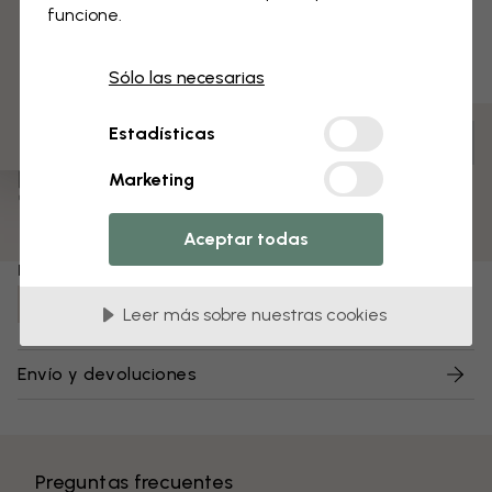
funcione.
3 muestras gratis
Sólo las necesarias
Estadísticas
Personaliza para tu espacio y realiza tu pedido
Premontado y listo para colgar
Marketing
Superficie mate
Colores resistentes a la decoloración
Aceptar todas
Número de artículo:
e325708
Leer más sobre nuestras cookies
Envío y devoluciones
Preguntas frecuentes