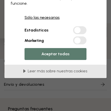
funcione.
3 muestras gratis
Sólo las necesarias
Estadísticas
Personaliza para tu espacio y realiza tu pedido
Premontado y listo para colgar
Marketing
Superficie mate
Colores resistentes a la decoloración
Aceptar todas
Número de artículo:
e325687
Leer más sobre nuestras cookies
Envío y devoluciones
Preguntas frecuentes