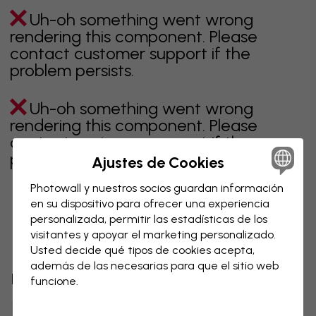
Uh-oh something went wrong
rendering this component. Please
contact customer support if the
problem persists.
Uh-oh something went wrong
rendering this component. Please
contact customer support if the
problem persists.
Ajustes de Cookies
Photowall y nuestros socios guardan información
en su dispositivo para ofrecer una experiencia
personalizada, permitir las estadísticas de los
Página 1 de 1 páginas
visitantes y apoyar el marketing personalizado.
Usted decide qué tipos de cookies acepta,
además de las necesarias para que el sitio web
Descubre más categorías
funcione.
beige
negro
blanco & negro
azul
marrón