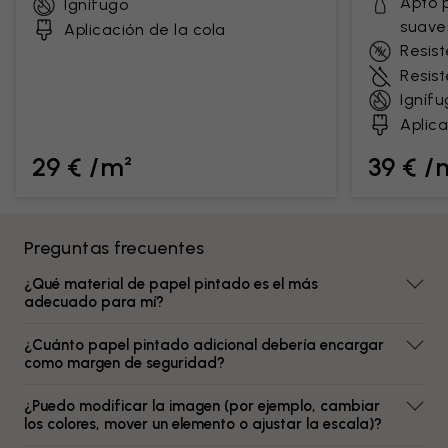
Apto 
Ignífugo
suave
Aplicación de la cola
Resist
Resis
Ignífu
Aplica
29 € /m²
39 € /
Preguntas frecuentes
¿Qué material de papel pintado es el más
adecuado para mí?
¿Cuánto papel pintado adicional debería encargar
como margen de seguridad?
¿Puedo modificar la imagen (por ejemplo, cambiar
los colores, mover un elemento o ajustar la escala)?