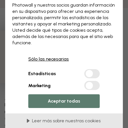
Photowall y nuestros socios guardan información
en su dispositivo para ofrecer una experiencia
personalizada, permitir las estadísticas de los
visitantes y apoyar el marketing personalizado.
Usted decide qué tipos de cookies acepta,
además de las necesarias para que el sitio web
funcione.
3 muestras gratis
Sólo las necesarias
Estadísticas
Marketing
Modifica tu papel pintado
Aceptar todas
Nuestro equipo de diseño puede modificar cualquier
motivo para hacerlo único.
Cambia el tamaño o los colores
Leer más sobre nuestras cookies
Añade o elimina un elemento