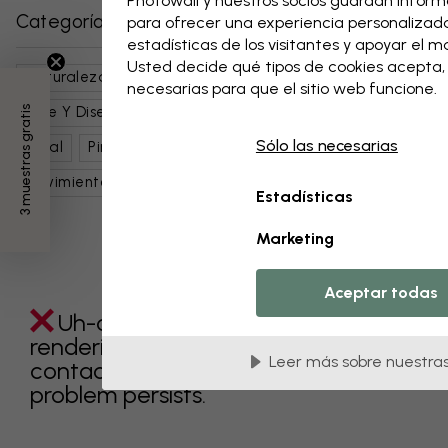
Photowall y nuestros socios guardan informa
Categorías relacionadas
para ofrecer una experiencia personalizada,
estadísticas de los visitantes y apoyar el 
Usted decide qué tipos de cookies acepta
Naturaleza
Flores
Arte Botánico
Paisajes
necesarias para que el sitio web funcione.
Arte Y Diseño
Patrones Y Formas Geometricas
3 muestras gratis
Sólo las necesarias
Floral
Pinturas
Abstracto
Movimientos Artísticos
Estadísticas
Marketing
Aceptar todas
Uh-oh something went wrong
rendering this component. Please
Leer más sobre nuestras
contact customer support if the
problem persists.