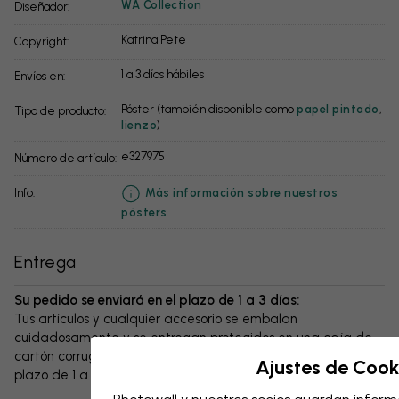
WA Collection
Diseñador:
Katrina Pete
Copyright:
1 a 3 días hábiles
Envíos en:
Póster (también disponible como
papel pintado
,
Tipo de producto:
lienzo
)
e327975
Número de artículo:
info:
Más información sobre nuestros
pósters
Entrega
Su pedido se enviará en el plazo de 1 a 3 días:
Tus artículos y cualquier accesorio se embalan
cuidadosamente y se entregan protegidos en una caja de
cartón corrugado resistente. El paquete se enviará en un
Ajustes de Cook
plazo de 1 a 3 días, siempre con gastos de envío gratuitos.