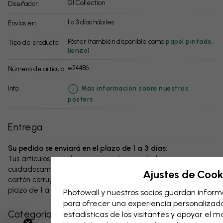
GI Collection
Diseñador:
1 a 3 días hábiles
Envíos en:
Póster (también disponible como
papel pintado
,
Tipo de producto:
lienzo
)
e24486
Número de artículo:
info:
Más información sobre nuestros
pósters
Entrega
Su pedido se enviará en el plazo de 1 a 3 días:
Tus artículos y cualquier accesorio se embalan
cuidadosamente y se entregan protegidos en una caja de
Ajustes de Cook
cartón corrugado resistente. El paquete se enviará en un
plazo de 1 a 3 días, siempre con gastos de envío gratuitos.
Photowall y nuestros socios guardan informa
para ofrecer una experiencia personalizada,
Categorías relacionadas
estadísticas de los visitantes y apoyar el 