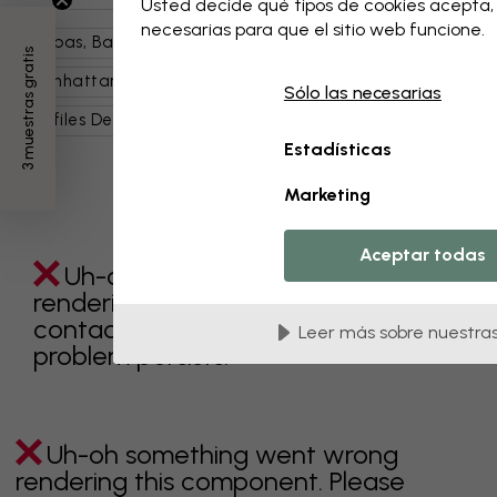
Usted decide qué tipos de cookies acepta
necesarias para que el sitio web funcione.
Mapas, Banderas Y Lugares
Lugares
EE. UU.
3 muestras gratis
Manhattan
Tipos De Edificios Y Arquitectura
Sólo las necesarias
Perfiles De Ciudad
Infantil
Mapas Infantiles
Estadísticas
Marketing
Aceptar todas
Uh-oh something went wrong
rendering this component. Please
contact customer support if the
Leer más sobre nuestras
problem persists.
Uh-oh something went wrong
rendering this component. Please