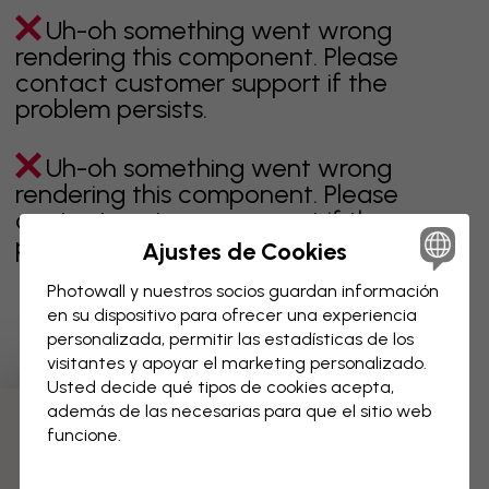
Uh-oh something went wrong
rendering this component. Please
contact customer support if the
problem persists.
Uh-oh something went wrong
rendering this component. Please
contact customer support if the
problem persists.
Ajustes de Cookies
Photowall y nuestros socios guardan información
en su dispositivo para ofrecer una experiencia
personalizada, permitir las estadísticas de los
Página 1 de 20 páginas
visitantes y apoyar el marketing personalizado.
Usted decide qué tipos de cookies acepta,
además de las necesarias para que el sitio web
Descubre más categorías
funcione.
beige
negro
blanco & negro
azul
marrón