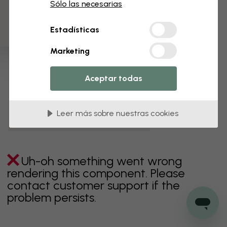
3 muestras gratis
Sólo las necesarias
verde
gris
coloridos
naranja
rosa
púrpura
Estadísticas
rojo
turquesa
blanco
amarillo
Baño
Marketing
Dormitorio
Comedor
Corredor
Aceptar todas
Habitación infantil
Cocina
Salón
Habitación bebé
Oficina
Leer más sobre nuestras cookies
Cuarto de adolescentes
Techos
Uh-oh something went wrong
rendering this component. Please
contact customer support if the
problem persists.