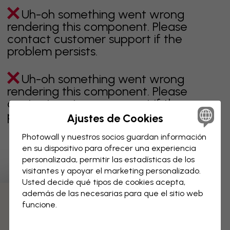
Uh-oh something went wrong
rendering this component. Please
contact customer support if the
problem persists.
Uh-oh something went wrong
rendering this component. Please
contact customer support if the
problem persists.
Ajustes de Cookies
Photowall y nuestros socios guardan información
en su dispositivo para ofrecer una experiencia
personalizada, permitir las estadísticas de los
Página 1 de 3 páginas
visitantes y apoyar el marketing personalizado.
Usted decide qué tipos de cookies acepta,
además de las necesarias para que el sitio web
Descubre más categorías
funcione.
beige
negro
blanco & negro
azul
marrón