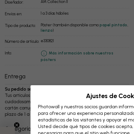
AM Collection II
Diseñador:
1 a 3 días hábiles
Envíos en:
Póster (también disponible como
papel pintado
,
Tipo de producto:
lienzo
)
e330821
Número de artículo:
info:
Más información sobre nuestros
pósters
Entrega
Su pedido se enviará en el plazo de 1 a 3 días:
Ajustes de Cook
Tus artículos y cualquier accesorio se embalan
cuidadosamente y se entregan protegidos en una caja de
Photowall y nuestros socios guardan informa
cartón corrugado resistente. El paquete se enviará en un
para ofrecer una experiencia personalizada,
plazo de 1 a 3 días, siempre con gastos de envío gratuitos.
estadísticas de los visitantes y apoyar el 
Usted decide qué tipos de cookies acepta
Categorías relacionadas
necesarias para que el sitio web funcione.