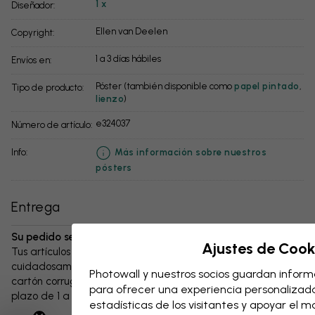
1 x
Diseñador:
Ellen van Deelen
Copyright:
1 a 3 días hábiles
Envíos en:
Póster (también disponible como
papel pintado
,
Tipo de producto:
lienzo
)
e324037
Número de artículo:
info:
Más información sobre nuestros
pósters
Entrega
Su pedido se enviará en el plazo de 1 a 3 días:
Ajustes de Cook
Tus artículos y cualquier accesorio se embalan
cuidadosamente y se entregan protegidos en una caja de
Photowall y nuestros socios guardan informa
cartón corrugado resistente. El paquete se enviará en un
para ofrecer una experiencia personalizada,
plazo de 1 a 3 días, siempre con gastos de envío gratuitos.
estadísticas de los visitantes y apoyar el 