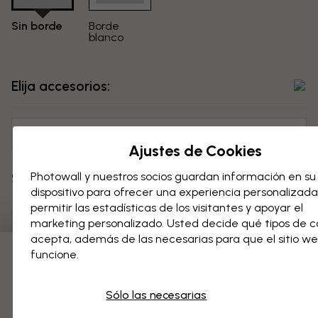
Sin borde
Borde
blanco
Elija accesorios:
Sin accesorios
Ajustes de Cookies
Photowall y nuestros socios guardan información en su
Seleccione el tamaño:
dispositivo para ofrecer una experiencia personalizada
permitir las estadísticas de los visitantes y apoyar el
marketing personalizado. Usted decide qué tipos de c
50x70 cm
acepta, además de las necesarias para que el sitio w
funcione.
3 muestras gratis
Precio:
...
Sólo las necesarias