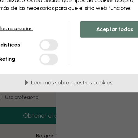
onalizado. Usted decide qué tipos de cookies acepta,
 this component. Please contact customer 
ás de las necesarias para que el sitio web funcione.
 las necesarias
Aceptar todas
3 muestras gratis
dísticas
onsigue 3 muestras de papel pintado gratis.
keting
mail
Leer más sobre nuestras cookies
ustomer type
Estoy comprando para mí
Uso profesional
Obtener el código
No, gracias