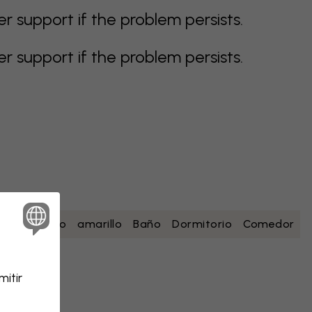
support if the problem persists.
support if the problem persists.
esa
blanco
amarillo
Baño
Dormitorio
Comedor
itir