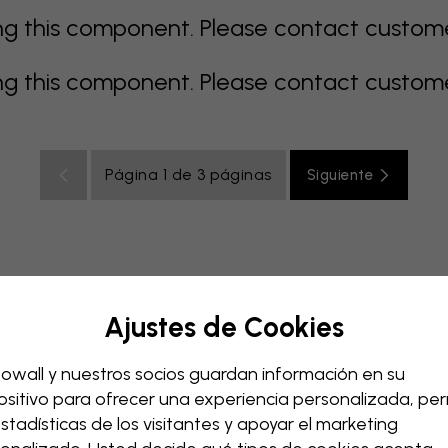
 this component. Please contact customer 
 this component. Please contact customer 
Página 1 de 3 páginas
Siguiente
Ajustes de Cookies
e
gris
coloridos
naranja
rosa
púrpura
rojo
turqu
ación bebé
Oficina
Cuarto de adolescentes
Techos
owall y nuestros socios guardan información en su
ositivo para ofrecer una experiencia personalizada, perm
estadísticas de los visitantes y apoyar el marketing