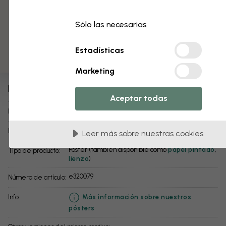
3 muestras gratis
Añadir al carrito
Sólo las necesarias
Añadir a favoritos
Estadísticas
Ballena Vintage
Marketing
El producto:
Aceptar todas
Terry Fan
Diseñador:
1 a 3 días hábiles
Envíos en:
Leer más sobre nuestras cookies
Póster (también disponible como
papel pintado
,
Tipo de producto:
lienzo
)
e320079
Número de artículo:
info:
Más información sobre nuestros
pósters