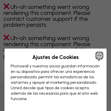
Uh-oh something went wrong
rendering this component. Please
contact customer support if the
problem persists.
Uh-oh something went wrong
rendering this component. Please
contact customer support if the
problem persists.
Ajustes de Cookies
Photowall y nuestros socios guardan información
en su dispositivo para ofrecer una experiencia
personalizada, permitir las estadísticas de los
Página 1 de 20 páginas
visitantes y apoyar el marketing personalizado.
Usted decide qué tipos de cookies acepta,
además de las necesarias para que el sitio web
Descubre más categorías
funcione.
beige
negro
blanco & negro
azul
marrón