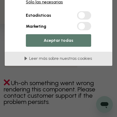
3 muestras gratis
Sólo las necesarias
verde
gris
coloridos
naranja
rosa
púrpura
Estadísticas
rojo
turquesa
blanco
amarillo
Baño
Marketing
Dormitorio
Comedor
Corredor
Aceptar todas
Habitación infantil
Cocina
Salón
Habitación bebé
Oficina
Leer más sobre nuestras cookies
Cuarto de adolescentes
Techos
Uh-oh something went wrong
rendering this component. Please
contact customer support if the
problem persists.