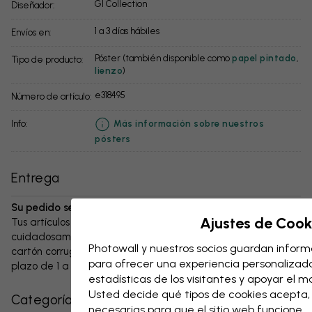
GI Collection
Diseñador:
1 a 3 días hábiles
Envíos en:
Póster (también disponible como
papel pintado
,
Tipo de producto:
lienzo
)
e318495
Número de artículo:
info:
Más información sobre nuestros
pósters
Entrega
Su pedido se enviará en el plazo de 1 a 3 días:
Ajustes de Cook
Tus artículos y cualquier accesorio se embalan
cuidadosamente y se entregan protegidos en una caja de
Photowall y nuestros socios guardan informa
cartón corrugado resistente. El paquete se enviará en un
para ofrecer una experiencia personalizada,
plazo de 1 a 3 días, siempre con gastos de envío gratuitos.
estadísticas de los visitantes y apoyar el 
Usted decide qué tipos de cookies acepta
Categorías relacionadas
necesarias para que el sitio web funcione.