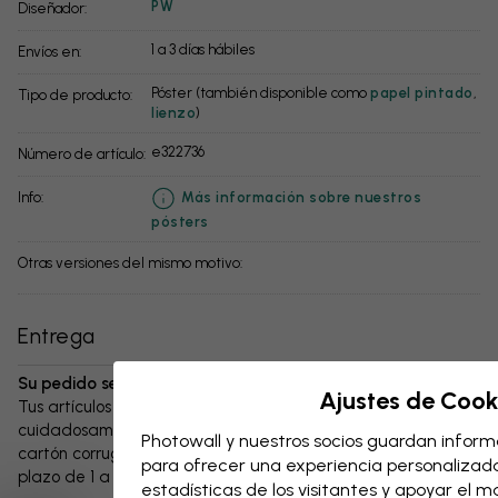
PW
Diseñador:
1 a 3 días hábiles
Envíos en:
Póster (también disponible como
papel pintado
,
Tipo de producto:
lienzo
)
e322736
Número de artículo:
info:
Más información sobre nuestros
pósters
Otras versiones del mismo motivo:
Entrega
Su pedido se enviará en el plazo de 1 a 3 días:
Ajustes de Cook
Tus artículos y cualquier accesorio se embalan
cuidadosamente y se entregan protegidos en una caja de
Photowall y nuestros socios guardan informa
cartón corrugado resistente. El paquete se enviará en un
para ofrecer una experiencia personalizada,
plazo de 1 a 3 días, siempre con gastos de envío gratuitos.
estadísticas de los visitantes y apoyar el 