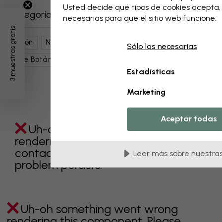
Usted decide qué tipos de cookies acepta
Categorías relacionadas
necesarias para que el sitio web funcione.
3 muestras gratis
Salón
Naturaleza
Flores
Magnolias
Sólo las necesarias
Arte Botánico
Marrón
Estadísticas
Marketing
Aceptar todas
Uh-oh something went wrong
rendering this component. Please
contact customer support if the
Leer más sobre nuestras
problem persists.
Uh-oh something went wrong
rendering this component. Please