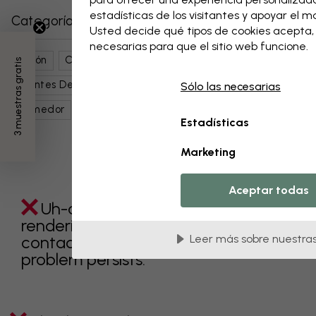
estadísticas de los visitantes y apoyar el 
Categorías relacionadas
Usted decide qué tipos de cookies acepta
necesarias para que el sitio web funcione.
Salón
Cocina
Dormitorio
Naturaleza
Flores
3 muestras gratis
Dientes De León
Arte Botánico
Negro
Marrón
Sólo las necesarias
Comedor
Estadísticas
Marketing
Aceptar todas
Uh-oh something went wrong
rendering this component. Please
contact customer support if the
Leer más sobre nuestras
problem persists.