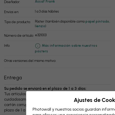
Assaf Frank
Diseñador:
1 a 3 días hábiles
Envíos en:
Póster (también disponible como
papel pintado
,
Tipo de producto:
lienzo
)
e321003
Número de artículo:
info:
Más información sobre nuestros
pósters
Otras versiones del mismo motivo:
Entrega
Su pedido se enviará en el plazo de 1 a 3 días:
Tus artículos y cualquier accesorio se embalan
Ajustes de Cook
cuidadosamente y se entregan protegidos en una caja de
cartón corrugado resistente. El paquete se enviará en un
Photowall y nuestros socios guardan informa
plazo de 1 a 3 días, siempre con gastos de envío gratuitos.
para ofrecer una experiencia personalizada,