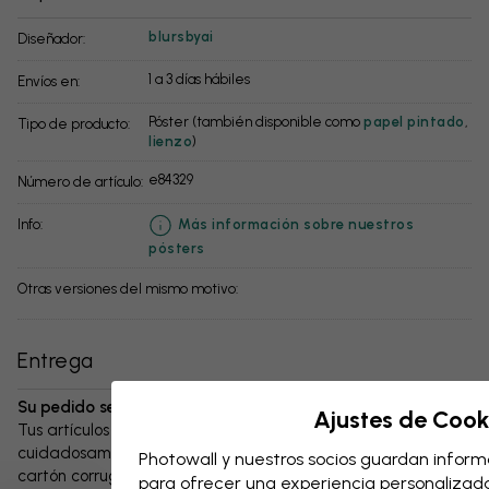
blursbyai
Diseñador:
1 a 3 días hábiles
Envíos en:
Póster (también disponible como
papel pintado
,
Tipo de producto:
lienzo
)
e84329
Número de artículo:
info:
Más información sobre nuestros
pósters
Otras versiones del mismo motivo:
Entrega
Su pedido se enviará en el plazo de 1 a 3 días:
Ajustes de Cook
Tus artículos y cualquier accesorio se embalan
cuidadosamente y se entregan protegidos en una caja de
Photowall y nuestros socios guardan informa
cartón corrugado resistente. El paquete se enviará en un
para ofrecer una experiencia personalizada,