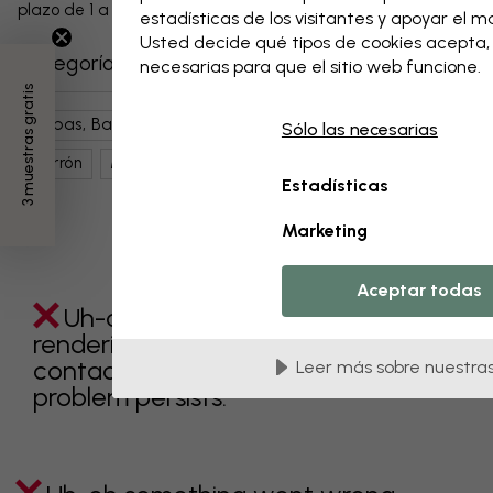
plazo de 1 a 3 días, siempre con gastos de envío gratuitos.
estadísticas de los visitantes y apoyar el 
Usted decide qué tipos de cookies acepta
Categorías relacionadas
necesarias para que el sitio web funcione.
3 muestras gratis
Mapas, Banderas Y Lugares
Mapas Del Mundo
Sólo las necesarias
Marrón
Mapas
Estadísticas
Marketing
Aceptar todas
Uh-oh something went wrong
rendering this component. Please
contact customer support if the
Leer más sobre nuestras
problem persists.