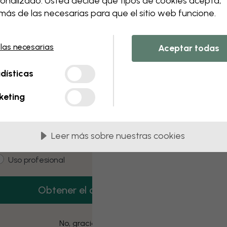
onalizado. Usted decide qué tipos de cookies acepta,
 this component. Please contact customer 
ás de las necesarias para que el sitio web funcione.
 las necesarias
Aceptar todas
3 muestras gratis
dísticas
onsigue 3 muestras de papel pintado gratis.
keting
mail
Leer más sobre nuestras cookies
ustomer type
Estoy comprando para mí
Uso profesional
Obtener el código
No, gracias