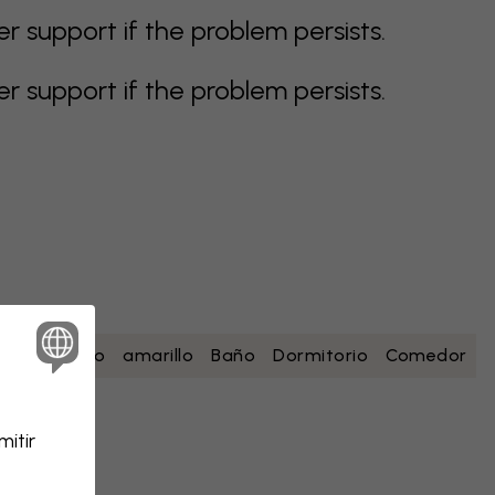
support if the problem persists.
support if the problem persists.
esa
blanco
amarillo
Baño
Dormitorio
Comedor
itir