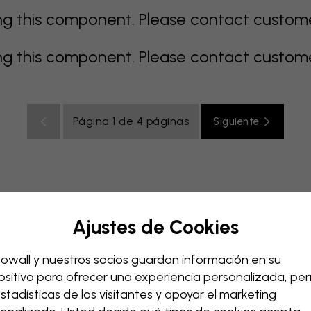
 this component. Please contact customer 
 this component. Please contact customer 
Página 1 de 4 páginas
Siguiente
Ajustes de Cookies
e
gris
coloridos
naranja
rosa
púrpura
rojo
turqu
ación bebé
Oficina
Cuarto de adolescentes
Techos
owall y nuestros socios guardan información en su
ositivo para ofrecer una experiencia personalizada, perm
estadísticas de los visitantes y apoyar el marketing