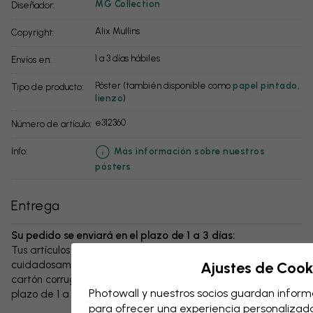
MG Collection
Diseñador:
Alix Mullins
Copyright:
1 a 3 días hábiles
Envíos en:
Póster (también disponible como
papel pintado
,
Tipo de producto:
lienzo
)
e312360
Número de artículo:
info:
Más información sobre nuestros
pósters
Entrega
Su pedido se enviará en el plazo de 1 a 3 días:
Tus artículos y cualquier accesorio se embalan
cuidadosamente y se entregan protegidos en una caja de
Ajustes de Cook
cartón corrugado resistente. El paquete se enviará en un
Photowall y nuestros socios guardan informa
plazo de 1 a 3 días, siempre con gastos de envío gratuitos.
para ofrecer una experiencia personalizada,