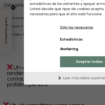
estadísticas de los visitantes y apoyar el 
Categorías relacionadas
Usted decide qué tipos de cookies acepta
necesarias para que el sitio web funcione.
Habitación Infantil
Naturaleza
Paisajes
3 muestras gratis
Bosques Y Árboles
Infantil
Naturaleza Infantil
Sólo las necesarias
Animales Adorables
Animales
Aves
Púrpura
Estadísticas
Marketing
Aceptar todas
Uh-oh something went wrong
rendering this component. Please
contact customer support if the
Leer más sobre nuestras
problem persists.