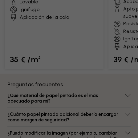
Acaba
Lavable
Apto 
Ignífugo
suave
Aplicación de la cola
Resist
Resis
Ignífu
Aplica
35 € /m²
39 € /
Preguntas frecuentes
¿Qué material de papel pintado es el más
adecuado para mí?
¿Cuánto papel pintado adicional debería encargar
como margen de seguridad?
¿Puedo modificar la imagen (por ejemplo, cambiar