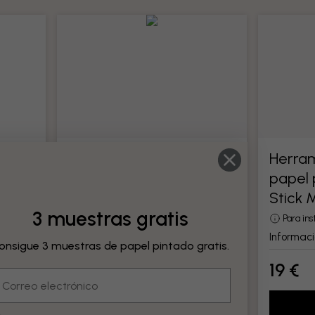
tado
Herramientas para
Herram
papel pintado
papel 
odo su
Stick 
Todas las herramientas para papel
pintado
3 muestras gratis
Para in
Información del producto
Informaci
onsigue 3 muestras de papel pintado gratis.
19 €
19 €
mail
Añadir