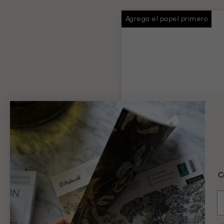
Agrega el papel primero
Pasta de papel pin
Pegamento suficiente para t
pedido
Información del producto
C
9 €
E
Añadir