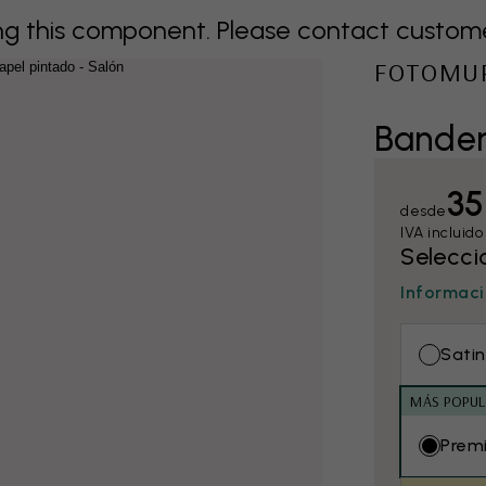
 this component. Please contact customer 
FOTOMU
Bander
35
desde
IVA incluido
Selecci
Informaci
Satin
MÁS POPUL
Prem