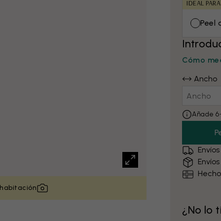
IDEAL PARA
Peel 
Introdu
Cómo med
Ancho
Añade 6–
P
Envíos
Envíos
Hecho
 habitación
¿No lo 