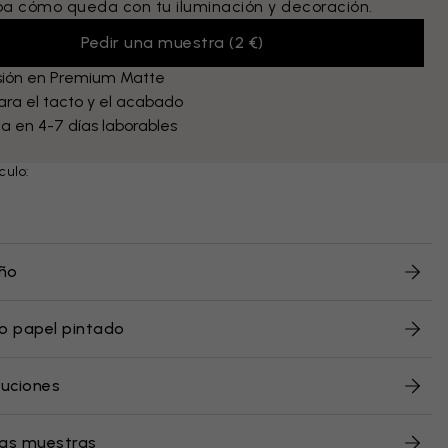
 cómo queda con tu iluminación y decoración.
Pedir una muestra
(
2 €
)
sión en Premium Matte
ra el tacto y el acabado
a en 4-7 días laborables
culo:
eño
o papel pintado
luciones
ras muestras