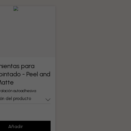
ientas para
pintado - Peel and
Matte
stalación autoadhesiva
ón del producto
Añadir