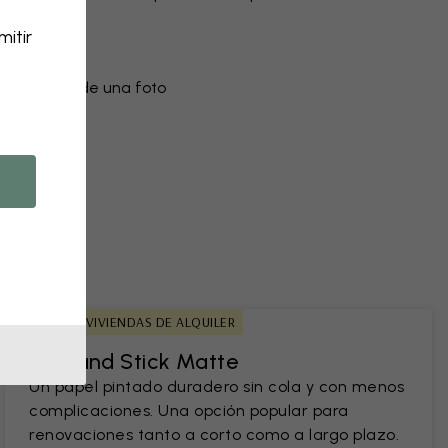
lores
itir
ento
do a partir de una foto
IDEAL PARA VIVIENDAS DE ALQUILER
Peel and Stick Matte
Un papel pintado duradero sin cola y con menos
complicaciones. Una opción popular para
renovaciones tanto a corto como a largo plazo.