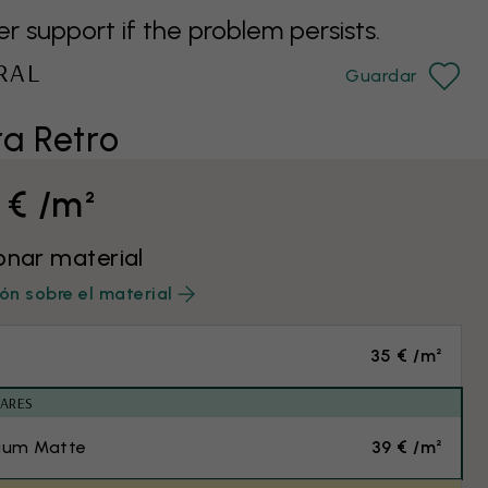
support if the problem persists.
RAL
Guardar
a Retro
 € /m²
onar material
ón sobre el material
35 € /m²
ARES
ium Matte
39 € /m²