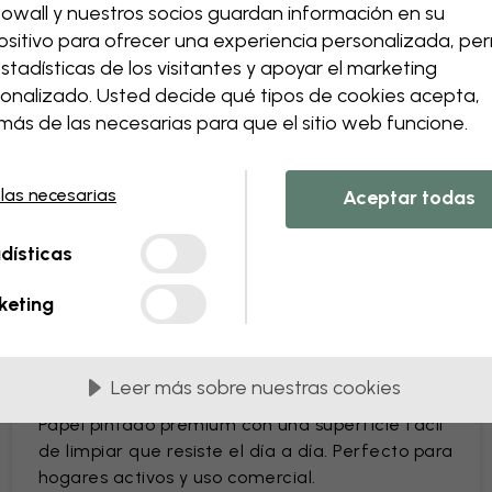
owall y nuestros socios guardan información en su
Cambia el tamaño o los co
ositivo para ofrecer una experiencia personalizada, perm
Añade o elimina un elem
estadísticas de los visitantes y apoyar el marketing
Personaliza un detalle
onalizado. Usted decide qué tipos de cookies acepta,
Crea tu propio papel pinta
ás de las necesarias para que el sitio web funcione.
Solicita tus cambios
 las necesarias
Aceptar todas
dísticas
n PVC
Suministrados en paneles de 45 cm
keting
MÁS POPULARES
Leer más sobre nuestras cookies
Premium Matte
Papel pintado premium con una superficie fácil
de limpiar que resiste el día a día. Perfecto para
hogares activos y uso comercial.