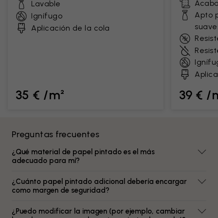
Acaba
Lavable
Apto 
Ignífugo
suave
Aplicación de la cola
Resist
Resis
Ignífu
Aplica
35 € /m²
39 € /
Preguntas frecuentes
¿Qué material de papel pintado es el más
adecuado para mí?
¿Cuánto papel pintado adicional debería encargar
como margen de seguridad?
¿Puedo modificar la imagen (por ejemplo, cambiar