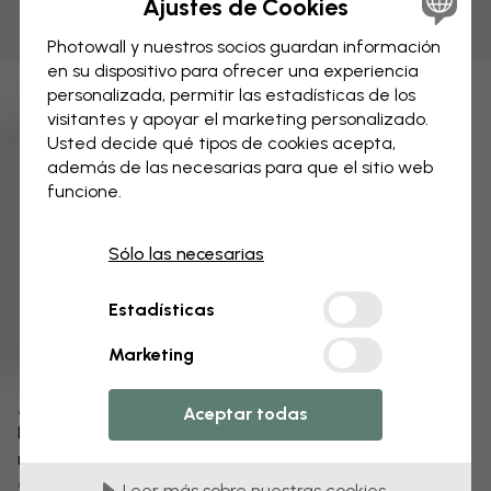
Ajustes de Cookies
Photowall y nuestros socios guardan información
en su dispositivo para ofrecer una experiencia
personalizada, permitir las estadísticas de los
visitantes y apoyar el marketing personalizado.
Usted decide qué tipos de cookies acepta,
además de las necesarias para que el sitio web
funcione.
3 muestras gratis
Sólo las necesarias
Estadísticas
Marketing
Modifica tu papel pintado
Aceptar todas
Nuestro equipo de diseño puede modificar cualquier
motivo para hacerlo único.
Cambia el tamaño o los colores
Leer más sobre nuestras cookies