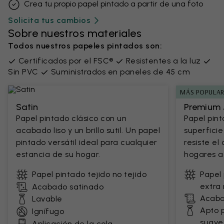
Crea tu propio papel pintado a partir de una foto
Solicita tus cambios
Sobre nuestros materiales
Todos nuestros papeles pintados son:
Certificados por el FSC®
Resistentes a la luz
Sin PVC
Suministrados en paneles de 45 cm
MÁS POPULA
Satin
Premium 
Papel pintado clásico con un
Papel pin
acabado liso y un brillo sutil. Un papel
superficie
pintado versátil ideal para cualquier
resiste el
estancia de su hogar.
hogares ac
Papel pintado tejido no tejido
Papel 
extra 
Acabado satinado
Acaba
Lavable
Apto 
Ignífugo
suave
Aplicación de la cola