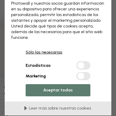
Photowall y nuestros socios guardan información
en su dispositivo para ofrecer una experiencia
personalizada, permitir las estadísticas de los
visitantes y apoyar el marketing personalizado.
Usted decide qué tipos de cookies acepta,
además de las necesarias para que el sitio web
funcione.
3 muestras gratis
Sólo las necesarias
Estadísticas
Marketing
Modifica tu papel pintado
Nuestro equipo de diseño puede modificar cualquier
Aceptar todas
motivo para hacerlo único.
Cambia el tamaño o los colores
Añade o elimina un elemento
Leer más sobre nuestras cookies
Personaliza un detalle